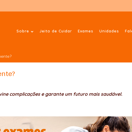
Sobre
Jeito de Cuidar
Exames
Unidades
Fa
mente?
ente?
ne complicações e garante um futuro mais saudável.