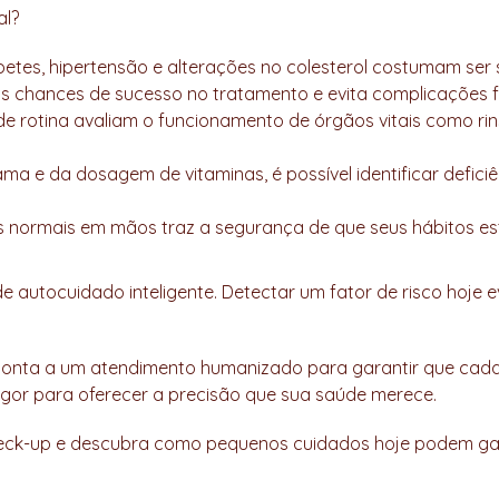
al?
es, hipertensão e alterações no colesterol costumam ser sile
chances de sucesso no tratamento e evita complicações f
rotina avaliam o funcionamento de órgãos vitais como rins,
ma e da dosagem de vitaminas, é possível identificar deficiê
os normais em mãos traz a segurança de que seus hábitos e
e autocuidado inteligente. Detectar um fator de risco hoje
 ponta a um atendimento humanizado para garantir que cad
igor para oferecer a precisão que sua saúde merece.
u check-up e descubra como pequenos cuidados hoje podem 