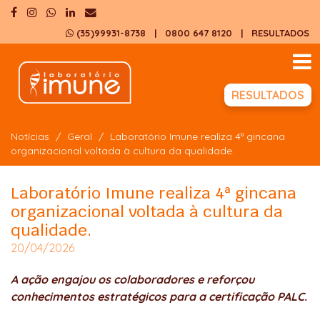
(35)99931-8738
| 0800 647 8120
|
RESULTADOS
RESULTADOS
Notícias
Geral
Laboratório Imune realiza 4ª gincana
organizacional voltada à cultura da qualidade.
Laboratório Imune realiza 4ª gincana
organizacional voltada à cultura da
qualidade.
20/04/2026
A ação engajou os colaboradores e reforçou
conhecimentos estratégicos para a certificação PALC.