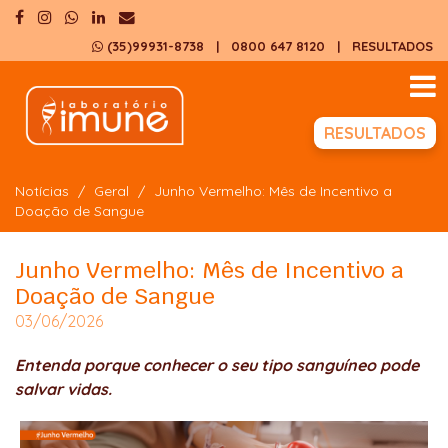
(35)99931-8738
| 0800 647 8120
|
RESULTADOS
RESULTADOS
Notícias
Geral
Junho Vermelho: Mês de Incentivo a
Doação de Sangue
Junho Vermelho: Mês de Incentivo a
Doação de Sangue
03/06/2026
Entenda porque conhecer o seu tipo sanguíneo pode
salvar vidas.