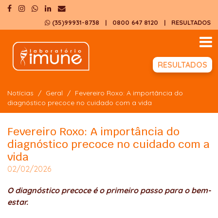
(35)99931-8738
| 0800 647 8120
|
RESULTADOS
RESULTADOS
Notícias
Geral
Fevereiro Roxo: A importância do
diagnóstico precoce no cuidado com a vida
Fevereiro Roxo: A importância do
diagnóstico precoce no cuidado com a
vida
02/02/2026
O diagnóstico precoce é o primeiro passo para o bem-
estar.