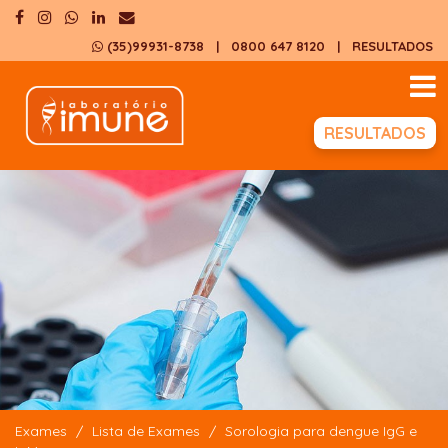
(35)99931-8738
| 0800 647 8120
|
RESULTADOS
RESULTADOS
Exames
Lista de Exames
Sorologia para dengue IgG e