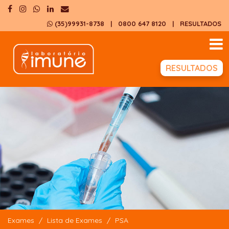
(35)99931-8738
| 0800 647 8120
|
RESULTADOS
RESULTADOS
Exames
Lista de Exames
PSA