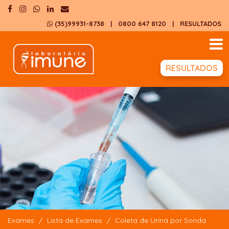
(35)99931-8738
| 0800 647 8120
|
RESULTADOS
RESULTADOS
Exames
Lista de Exames
Coleta de Urina por Sonda