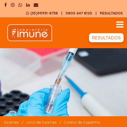
(35)99931-8738
| 0800 647 8120
|
RESULTADOS
RESULTADOS
Exames
Lista de Exames
Coleta de Esperma